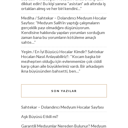
dikkat edin! Bu kişi yanına “asistan” adı altında iş
ortakları almış ve her biri kendini…
”
Mediha
/
Sahtekar – Dolandırıcı Medyum Hocalar
Sayfası
: “
Medyum Salih’in yaptığı çalışmaların
gerçeklik payı olmadığını düşünüyorum.
Kendisine hakkında yapılan yorumları sorduğum
zaman bana bu yorumların kötüleme amaçlı
sahte…
”
Yeşim
/
En İyi Büyücü Hocalar Kimdir? Sahtekar
Hocaları Nasıl Anlayabiliriz?
: “
Kocam başka bir
mezhepten olduğu için evlenmemize çok ciddi
karşı çıkan aile büyüklerimiz vardı. Bir arkadaşım
ikna büyüsünden bahsetti, ben…
”
SON YAZILAR
Sahtekar – Dolandırıcı Medyum Hocalar Sayfası
Aşk Büyüsü Etkili mi?
Garantili Medyumlar Nereden Bulunur? Medyum