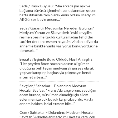
Seda
/
Kaşık Büyüsü
: “
Slm arkadaşlar aşk ve
bağlama büyüsü işlemimin sonuçlarından geçen
hafta itibarıyla tam olarak emin oldum. Medyum
Ali Gürses bey’e geçen…
”
seda
/
Garantili Medyumlar Nereden Bulunur?
Medyum Yorum ve Şikayetleri
: “
eski sevgilim
resmen pesime takildi kurtulamadim tehditler
tacizler derken resmen hayatimi zindan ediyordu
annemle birlikte yanliz yasiyoruz korkuyorduk ne
denesek…
”
Beauty
/
Eşimde Büyü Olduğu Nasıl Anlaşılır?
:
“
Her şeyden önce hocanın adının ali gürses
olduğunu belirteyim medyum ali gürses olarak
geçiyor karıştırıp başkasıyla çalışmayın kendi
internet sitesi…
”
Sevgiler
/
Sahtekar – Dolandırıcı Medyum
Hocalar Sayfası
: “
Fransa’da yaşıyorum, sevdiğim
adam burada, müslüman olmadığı için ailem
evlenmemize çok büyük karşı çıkıyordu. Hatta
annem hakkımı helal etmem bile…
”
Cem
/
Sahtekar – Dolandırıcı Medyum Hocalar
Sayfası
: “
Arkadaşlar Medyum Havas’a karşı çok